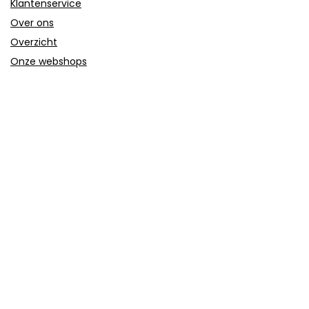
Klantenservice
Over ons
Overzicht
Onze webshops
Vacature
Blogs
Privacybeleid
Adverteren
Contact
trolley-koffer.nl
Postadres: Lakenvelder 3 5507KV Veldhoven Nederland
KVK: 88360687
E-mail:
info@trolley-koffer.nl