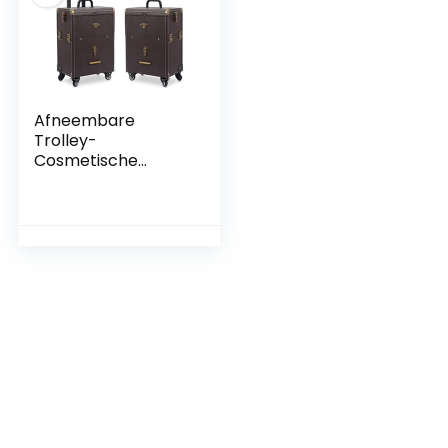
Afneembare
Trolley-
Cosmetische
Koffer,
Dubbellaagse
Spijkergereedscha
pskoffer Met Grote
Capaciteit,
Hoogwaardige
Opbergkast Voor
Schoonheidsprodu
cten,Brown