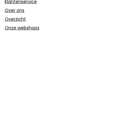
Klantenservice
Over ons
Overzicht
Onze webshops
Vacature
Blogs
Privacybeleid
Adverteren
Contact
trolley-koffer.nl
Postadres: Lakenvelder 3 5507KV Veldhoven Nederland
KVK: 88360687
E-mail:
info@trolley-koffer.nl