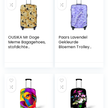
OUSIKA Mr Doge
Paars Lavendel
Meme Bagagehoes,
Gekleurde
stofdichte
Bloemen Trolley
reiskoffer,
Travel Case
beschermer,
Protector :>> Hoge
kofferhoes voor
Elasticiteit Met Rits
reisbagage (18-32
Grote
inch), Zwart, M
Toepasselijke 18-32
Inch Trolley Case