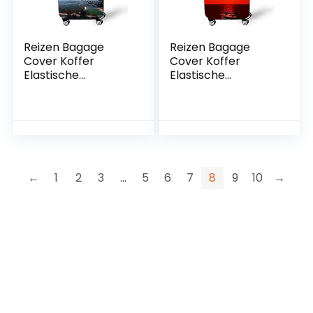
Reizen Bagage
Reizen Bagage
Cover Koffer
Cover Koffer
Elastische
Elastische
Protector, Morbuy
Protector, Morbuy
Stretch Stof
Stretch Stof
Spandex Koffer
Spandex Koffer
Trolley Print
Trolley Print
Elastische Stretch
Elastische Stretch
Stofdichte Bagage
Stofdichte Bagage
Bescherming, Veld,
Bescherming,
←
1
2
3
…
5
6
7
8
9
10
→
L,
Zonsondergang, XL,