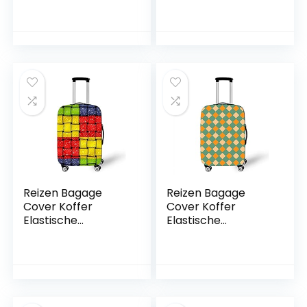
Treer Stretch Print
Protector, Morbuy
Polyester Stof
Stretch Stof
Waterdicht
Spandex Koffer
Stofdicht Trolley
Trolley Print
Bagage Case
Elastische Stretch
Cover Met Rits
Stofdichte Bagage
Sluiting, Verrekijker,
Bescherming,
XL(29-32in)
Camouflage 4, M,
Reizen Bagage
Reizen Bagage
Cover Koffer
Cover Koffer
Elastische
Elastische
Protector, Morbuy
Protector, Morbuy
Stretch Stof
Stretch Stof
Spandex Koffer
Spandex Koffer
Trolley Print
Trolley Print
Elastische Stretch
Elastische Stretch
Stofdichte Bagage
Stofdichte Bagage