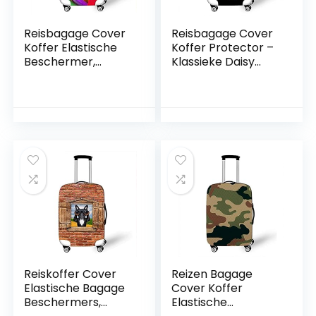
Reisbagage Cover
Reisbagage Cover
Koffer Elastische
Koffer Protector –
Beschermer,
Klassieke Daisy
Morbuy Stretch
Flower Cluster Print
Stof Spandex
Stretch Koffer
Koffer Trolley Print
Trolley Case Cover
Elastische Stretch
18-32 Inch
Stofdichte Bagage
Elastische
Bescherming, Roos
Herbruikbare
1, M
Stofdichte Bagage
Accessoires, Zoals
getoond, S (18-
21Inch)
Reiskoffer Cover
Reizen Bagage
Elastische Bagage
Cover Koffer
Beschermers,
Elastische