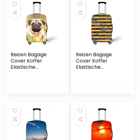
Bescherming,
Bescherming,
Gecontroleerd, L,
Groen Grid, 8.99,
Reizen Bagage
Reizen Bagage
Cover Koffer
Cover Koffer
Elastische
Elastische
Protector, Morbuy
Protector, Morbuy
Stretch Stof
Stretch Stof
Spandex Koffer
Spandex Koffer
Trolley Print
Trolley Print
Elastische Stretch
Elastische Stretch
Stofdichte Bagage
Stofdichte Bagage
Bescherming, Shar
Bescherming, Spin,
Pei 2, M,
L,