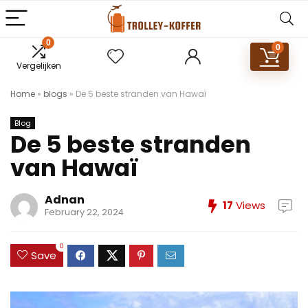
0
0
Vergelijken
Home
»
blogs
»
De 5 beste stranden van Hawaï
Blog
De 5 beste stranden
van Hawaï
Adnan
17
Views
February 22, 2024
0
Save