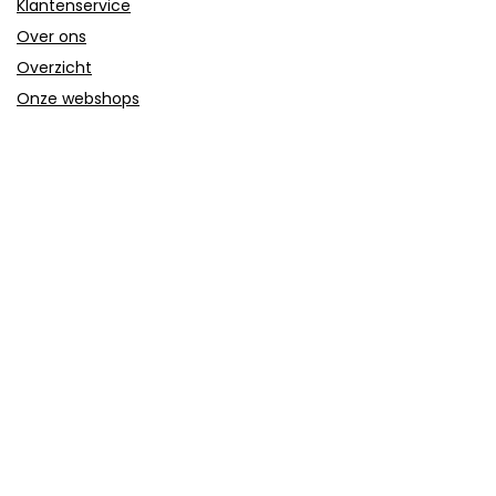
Klantenservice
Over ons
Overzicht
Onze webshops
Vacature
Blogs
Privacybeleid
Adverteren
Contact
trolley-koffer.nl
Postadres: Lakenvelder 3 5507KV Veldhoven Nederland
KVK: 88360687
E-mail:
info@trolley-koffer.nl