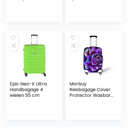
Cover
Beschermende
20/24/26/28/30/32
Elastische Trolley
inches Starry Sky
Protector Premium
Print
Bagage Cover
Wasbaar voor
Bagage
Beschermende,
Esdoornblad, M
(22-24inch)
Epic Neo-X Ultra
Morbuy
Handbagage 4
Reisbagage Cover
wielen 55 cm
Protector Wasbare
3D Bloemen Koffer
Trolley Case
Protector
Elastische Cover
Toepassen voor de