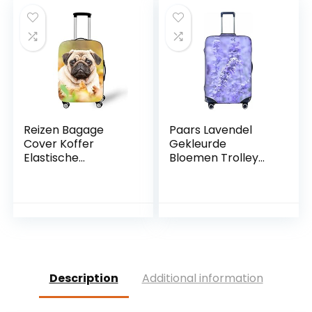
meeste Bagage
Beschermende Tas
Rits, Paarse
Bloemen, L, Modern
design
Reizen Bagage
Paars Lavendel
Cover Koffer
Gekleurde
Elastische
Bloemen Trolley
Protector, Morbuy
Travel Case
Stretch Stof
Protector :>> Hoge
Spandex Koffer
Elasticiteit Met Rits
Trolley Print
Grote
Elastische Stretch
Toepasselijke 18-32
Stofdichte Bagage
Inch Trolley Case
Bescherming, Shar
Pei 2, M,
Description
Additional information