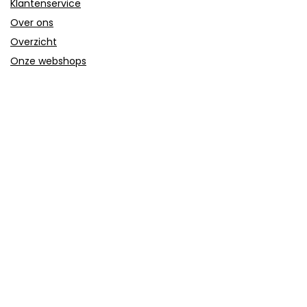
Klantenservice
Over ons
Overzicht
Onze webshops
Vacature
Blogs
Privacybeleid
Adverteren
Contact
trolley-koffer.nl
Postadres: Lakenvelder 3 5507KV Veldhoven Nederland
KVK: 88360687
E-mail:
info@trolley-koffer.nl