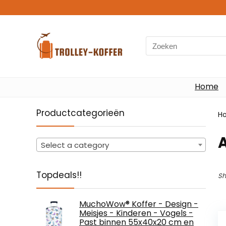
Search
for:
Home
Productcategorieën
H
Select a category
Topdeals!!
Sh
MuchoWow® Koffer - Design -
Meisjes - Kinderen - Vogels -
Past binnen 55x40x20 cm en