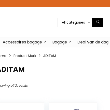
All categories
Accessoires bagage
Bagage
Deal van de dag
ome
Product Merk
‎ADITAM
‎ADITAM
owing all 2 results