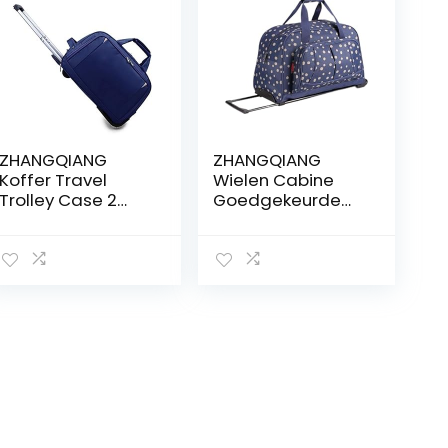
ZHANGQIANG
ZHANGQIANG
Koffer Travel
Wielen Cabine
Trolley Case 2
Goedgekeurde
Wheeled Laptop
Trolley Reistas
Business Bag
Vlucht Rugzak
Cabin
Handbagage
Handbagage
Koffer Holdall
Koffer (Color :
Laptoptas
Blue, Size : Small)
Trolleytas Double
Double the
the comfort
comfort