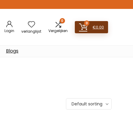
0
0
€
0.00
Login
Vergelijken
verlanglijst
Blogs
Default sorting