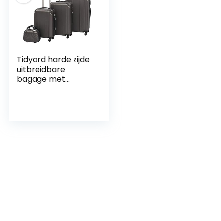
Tidyard harde zijde
uitbreidbare
bagage met
spinner-wielen, 4-
delige set,
champagne/koffie
bruin/antraciet/zilv
er