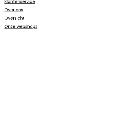
Klantenservice
Over ons
Overzicht
Onze webshops
Vacature
Blogs
Privacybeleid
Adverteren
Contact
trolley-koffer.nl
Postadres: Lakenvelder 3 5507KV Veldhoven Nederland
KVK: 88360687
E-mail:
info@trolley-koffer.nl