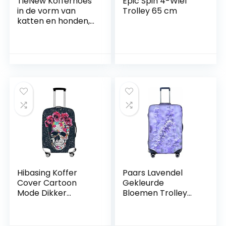
TieNew Kofferhoes
Epic Spin 4-Wiel
in de vorm van
Trolley 65 cm
katten en honden,
18-32 inch,
bagagehoes van
polyester, effen,
transparant, reizen,
bagage trolley
case cover
protector
Hibasing Koffer
Paars Lavendel
Cover Cartoon
Gekleurde
Mode Dikker
Bloemen Trolley
Elastische Trolley
Travel Case
Beschermende
Protector :>> Hoge
Mouw Bagage
Elasticiteit Met Rits