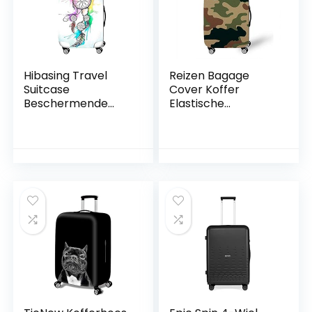
Hibasing Travel
Reizen Bagage
Suitcase
Cover Koffer
Beschermende
Elastische
Bagage Cover
Protector, Morbuy
Elastische Cover
Stretch Stof
van toepassing op
Spandex Koffer
18-28 Inch koffer
Trolley Print
Elastische Stretch
Stofdichte Bagage
Bescherming,
Camouflage 4, M,