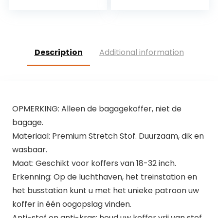
Cover
Grote
Toepasselijke 18-32
Inch Trolley Case
Description
Additional information
OPMERKING: Alleen de bagagekoffer, niet de
bagage.
Materiaal: Premium Stretch Stof. Duurzaam, dik en
wasbaar.
Maat: Geschikt voor koffers van 18-32 inch.
Erkenning: Op de luchthaven, het treinstation en
het busstation kunt u met het unieke patroon uw
koffer in één oogopslag vinden.
Anti-stof en anti-kras: houd uw koffer vrij van stof