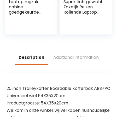
Laptop rugzak
Super Lichtgewicht
cabine
Zakelijk Reizen
goedgekeurde
Rollende Laptop
trolley reistas
Tablet Computer
vlucht handbagage
Trolley Koffer
koffer Holdall tas
Handbagage
FENGMING (kleur:
Cabine
zwart, maat:
Goedgekeurde Tas
38x16x47cm)
Case Aktetas
(Kleur: Rose rood,
Maat: Small) little
Description
Additional information
surprise
20 inch Trolleykoffer Boardable Kofferbak ABS+PC
Universeel wiel 54X35X20cm
Productgrootte: 54X35X20cm
Welkom in onze winkel, wij verkopen huishoudelijke