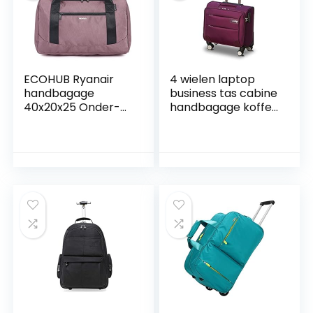
ECOHUB Ryanair
4 wielen laptop
handbagage
business tas cabine
40x20x25 Onder-
handbagage koffer
stoel cabine tas
14 “16 “18 “20”
Reizen
FENGMING (kleur:
handbagage tas
PURPLE, Maat: 14″)
Holdall Tas
Draagtas
Overnachting voor
vrouwen en
mannen
Gerecycleerd PET
Eco
Vriendschappelijk(
Donkerroze)