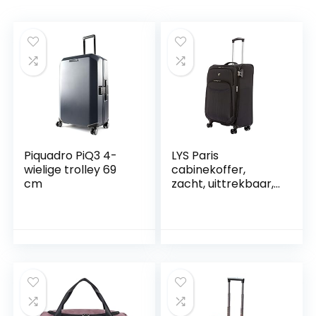
Piquadro PiQ3 4-
LYS Paris
wielige trolley 69
cabinekoffer,
cm
zacht, uittrekbaar,
zwart., Valise
Cabine Souple
Extensible, Koffer