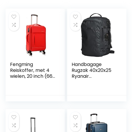
Fengming
Handbagage
Reiskoffer, met 4
Rugzak 40x20x25
wielen, 20 inch (66
Ryanair
cm), rood
Handbagage
40x20x25 Ryanair
Tas 40x20x25
Ryanair Reistas
40x20x25 Ryanair
Rugzak Ryanair
40x20x25
Handbagage
Rugtas 20l, 15″