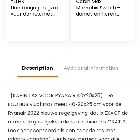
YLLHK
Cabin Max
Handbagagerugzak
Memphis Switch –
voor dames, met
dames en heren
wieltjes, modieuze
vliegtuig-onderzitje,
elegante trolley,
handbagagetas,
lichte duffle,
hybride reistas met
reisrugzak, reistas
rugzakfunctie,
4 wielen, voor
ideale tas voor
laptop 15,6 inch,
Easyjet, Ryanair
voor zaken, reizen,
handbagage, 18/30
school, vrouwen
l, grijs, handbagage
Description
Additional information
【KABIN TAS VOOR RYANAIR 40x20x25】:De
ECOHUB vluchttas meet 40x20x25 cm voor de
Ryanair 2022 nieuwe regelgeving; dat is EXACT de
maximale goedgekeurde reis cabine tas GRATIS
(ook geaccepteerd als een tweede tas met
Priority Boarding). Het is ook perfect voor alle