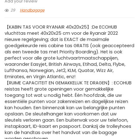
Add your review
29
Handbagage
【KABIN TAS VOOR RYANAIR 40x20x25】:De ECOHUB
vluchttas meet 40x20x25 cm voor de Ryanair 2022
nieuwe regelgeving; dat is EXACT de maximale
goedgekeurde reis cabine tas GRATIS (ook geaccepteerd
als een tweede tas met Priority Boarding). Het is ook
perfect voor alle grote luchtvaartmaatschappijen,
waaronder Easyjet, British Airways, Etihad, Delta, Flybe,
Lufthansa, Norwegian, Jet2, KLM, Quatar, Wizz Air,
Emirates, en Virgin Atlantic, enz!
【RUIME CAPACITEIT EN GEMAKKELIJK TE DRAGEN】: ECOHUB
reistas heeft grote openingen voor gemakkelijke
toegang tot wat u nodig hebt. Één hoofdzak, die uw
essentiële punten voor zakenreizen en dagelijkse reizen
kan houden. Een binnenzak kan uw belangrijke punten
opslaan. De sleutelhanger kan voorkomen dat uw
sleutels verloren gaan. Een buitenvak voor uw telefoon,
instapkaart, ID-kaart en paspoort. Dankzij de trolleyhoes
kan de handtas over het handvat van de bagage
worden geschoven.