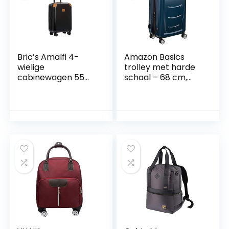
Laptopvak, Perfect
Voor Ryanair,
Easyjet
Bric’s Amalfi 4-
Amazon Basics
wielige
trolley met harde
cabinewagen 55
schaal – 68 cm,
cm
marineblauw