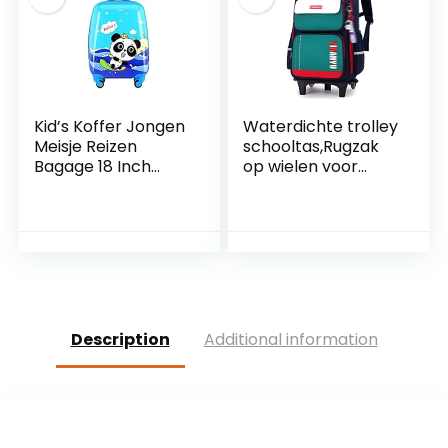
geel
Kid’s Koffer Jongen
Waterdichte trolley
Meisje Reizen
schooltas,Rugzak
Bagage 18 Inch
op wielen voor
Cartoon Trolley
kinderen,Basisscho
Case Met 4
ol trolley schooltas,
Universele
afneembare
Wielen,Surfing
rugzak voor twee
panda
doeleinden, groen,
twee rondes
Description
Additional information