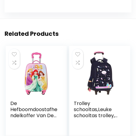
Related Products
De
Trolley
Hefboomdoostafhe
schooltas,Leuke
ndelkoffer Van De
schooltas trolley,
Kinderhendel 18
waterdichte en
inch Vijf prinsessen
lastverlagende
schooltas,blauw,tw