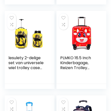
ee
ronden,Avtagbar
barnvagnskolväska
lesulety 2-delige
PLMKO 16.5 Inch
set van universele
Kinderbagage,
wiel trolley case
Reizen Trolley
schooltas 3D
Case, Lichtgewicht
stereo cartoon
Harde Shell Trolley
racing trolley case
Kleine Cartoon
kinderen trolley
Koffer Met 4
koffer cartoon
Wielen,Red calf
koffer schooltas
gift jongen meisje
reizen lichtgewicht,