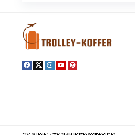
2024 © Trolley-Koffer.nll Alle rechten voorbehouden