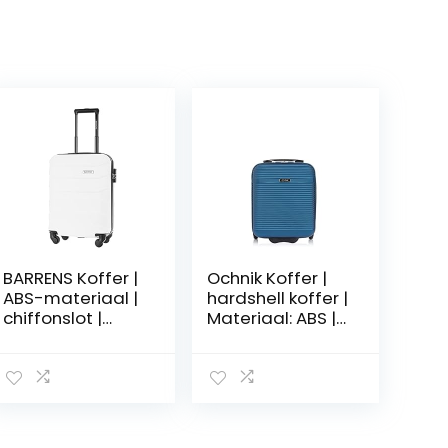
BARRENS Koffer |
Ochnik Koffer |
ABS-materiaal |
hardshell koffer |
chiffonslot |
Materiaal: ABS |
flexibele
Model: WALAB-
handgreep | 360
0040 | 4 wielen |
graden wielen |
hoge kwaliteit,
360 graden
Helder
wielen, wit,
marineblauw, X-
Kabine,
Small, koffer