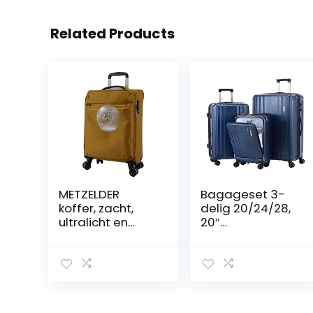
Related Products
METZELDER
Bagageset 3-
koffer, zacht,
delig 20/24/28,
ultralicht en
20″
grote inhoud,
Handbagage
Mosterd/geel
Met Voorvak En
(geel), S_Petite
24/28″ Met
Taille / Taille
Uitbreidbare,
Cabine_55x38x
Abs+pc Koffer
20cm_43L,
Met 4 Stille