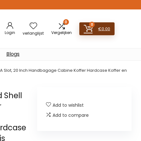
0
0
€
0.00
Login
Vergelijken
verlanglijst
Blogs
SA Slot, 20 Inch Handbagage Cabine Koffer Hardcase Koffer en
 Shell
r
Add to wishlist
Add to compare
ardcase
js