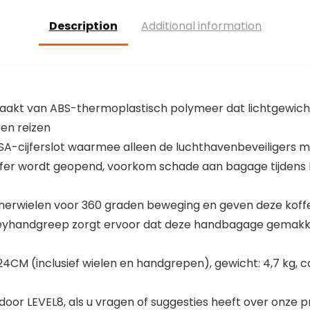
Handvat en
cabinentrolley
Cijferslot
reiskoffer trolley
Description
Additional information
koffer, koolgrijs,
56 x 45 x 25,
handbagage
aakt van ABS-thermoplastisch polymeer dat lichtgewicht
en reizen
A-cijferslot waarmee alleen de luchthavenbeveiligers me
ffer wordt geopend, voorkom schade aan bagage tijdens
innerwielen voor 360 graden beweging en geven deze koffe
lleyhandgreep zorgt ervoor dat deze handbagage gemakkel
4CM (inclusief wielen en handgrepen), gewicht: 4,7 kg, ca
 door LEVEL8, als u vragen of suggesties heeft over onz