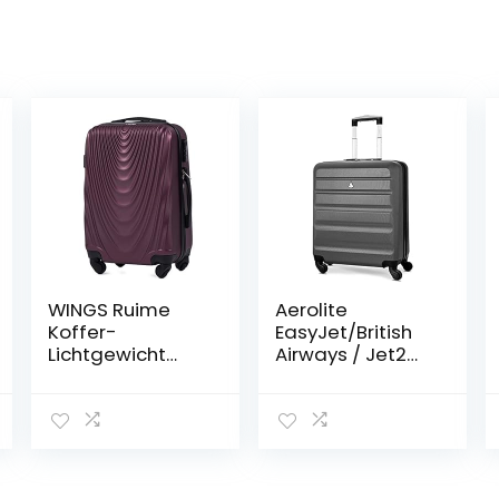
WINGS Ruime
Aerolite
Koffer-
EasyJet/British
Lichtgewicht
Airways / Jet2
Vliegtuigkoffer –
maximumbedra
Harde en
g 4-wielen
Moderne
handbagage
Reiskoffer met
lichtgewicht
Twee-traps
harde schaal
Telescopisch
boordbagage