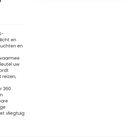
S-
dicht en
luchten en
t waarmee
leutel uw
ordt
reizen,
or 360
en
bare
age
et vliegtuig