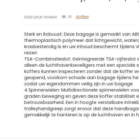
14
Koffers
Add your review
Sterk en Robuust: Deze bagage is gemaakt van AB
thermoplastisch polymeer dat lichtgewicht, water
krasbestendig is en uw inhoud beschermt tijdens v
reizen
TSA-Combinatieslot: Geïntegreerde TSA-cijferslo
alleen de luchthavenbeveiligers met een speciale s
koffers kunnen inspecteren zonder dat de koffer w
geopend, voorkom schade aan bagage tijdens het 
zodat uw eigendommen veilig zijn in uw bagage
4 Spinnerwielen: Multidirectionele spinnerwielen vo
graden beweging en geven deze koffer stabiliteit 
betrouwbaarheid. Een in hoogte verstelbare intrek
trolleyhandgreep zorgt ervoor dat deze handbag
gemakkelijk te hanteren is op de luchthaven en in h