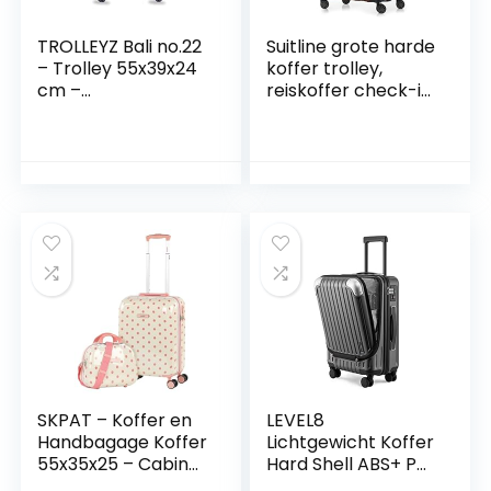
TROLLEYZ Bali no.22
Suitline grote harde
– Trolley 55x39x24
koffer trolley,
cm –
reiskoffer check-in
Handbagagekoffer
bagage, TSA, 76
met TSA-slot –
cm, ca. 86 liter,
Lichtgewicht ABS
100% ABS mat
harde koffer met
cappuccino
dubbele 360°
wielen – Metallic
Grey
SKPAT – Koffer en
LEVEL8
Handbagage Koffer
Lichtgewicht Koffer
55x35x25 – Cabin
Hard Shell ABS+ PC
Luggage, Carry On
Bagage met 4