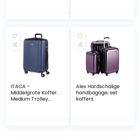
Suitcase, Cabin
Spinner Wielen en
Suitcase.
TSA Slot, 20 Inch
Combinatie
Handbagage
Hangslot 132350B,
Cabine Koffer
Beige
Hardcase Koffer en
Trolley, 55CM, 36L,
Grijs
ITACA –
Alex Hardschalige
Middelgrote Koffer.
handbagage, set
Medium Trolley
koffers
Reiskoffer van
ITACA. Lichtgewicht
ABS Harde Schaal 4
Wielen Cijferslot
71160, Navy-
Antraciet Blauw