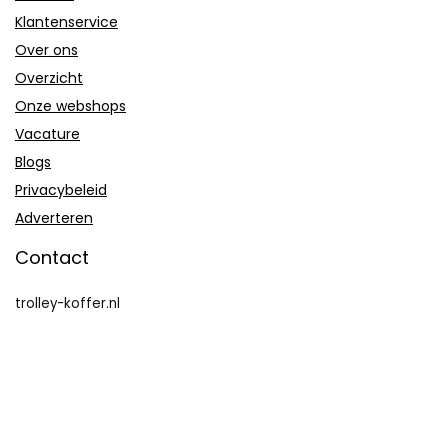
Klantenservice
Over ons
Overzicht
Onze webshops
Vacature
Blogs
Privacybeleid
Adverteren
Contact
trolley-koffer.nl
Postadres: Lakenvelder 3 5507KV Veldhoven Nederland
KVK: 88360687
E-mail:
info@trolley-koffer.nl