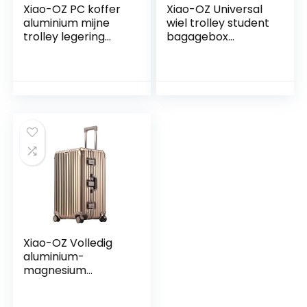
Xiao-OZ PC koffer
Xiao-OZ Universal
aluminium mijne
wiel trolley student
trolley legering
bagagebox
shell grote
compressie en
capaciteit handel
slijtvaste
en recreatie
waterdichte reizen
student
vergeten doos met
kofferbagage
grote capaciteit
waterdicht,
bagage relief, aan
slijtvast, boarding
boord van de zaak,
geval, de
schokbestendig
scheepvaart doos
Xiao-OZ Volledig
aluminium-
magnesium
legering koffer,
mannelijke