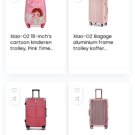
Xiao-OZ 18-inch’s
Xiao-OZ Bagage
cartoon kinderen
aluminium frame
trolley, Pink Time
trolley koffer
draagbare
nieuwe combinatie
universele koffer
sluis vrouwelijke
wiel kinderen,
universele wiel
trolley geval,
Koreaanse versie
universeel wiel
koffer waterdicht,
mannen en
oor-bestendig,
vrouwen
anti-diefstal, anti-
vliegtuigen
seismische,
gecontroleerd
scheepvaart doos
aanhoudingsdossie
r