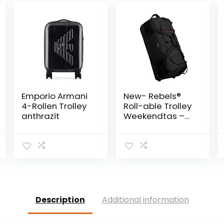
Emporio Armani
New- Rebels®
4-Rollen Trolley
Roll-able Trolley
anthrazit
Weekendtas –
Reistas -
Sporttas – 80
Cm – Zwart
Description
Additional information