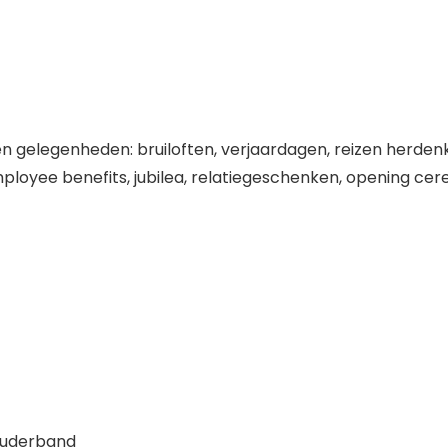
gelegenheden: bruiloften, verjaardagen, reizen herdenking
loyee benefits, jubilea, relatiegeschenken, opening cer
ouderband