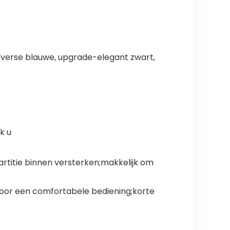
de-verse blauwe, upgrade-elegant zwart,
k u
rtitie binnen versterken;makkelijk om
voor een comfortabele bediening;korte