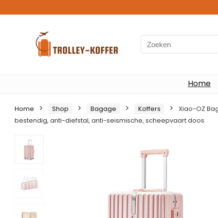
Search
for:
Home
Home
Shop
Bagage
Koffers
Xiao-OZ Baga
bestendig, anti-diefstal, anti-seismische, scheepvaart doos