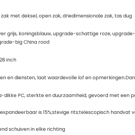
 zak met deksel, open zak, driedimensionale zak, tas dug
zilver grijs, koningsblauw, upgrade-schattige roze, upgra
pgrade-big China rood
 28 inch
en en diensten, laat waardevolle lof en opmerkingen.Dan
a-dikke PC, sterkte en duurzaamheid, gevoerd met een pa
expandeerbaar is 15%;stevige rits;telescopisch handvat 
nd schuiven in elke richting