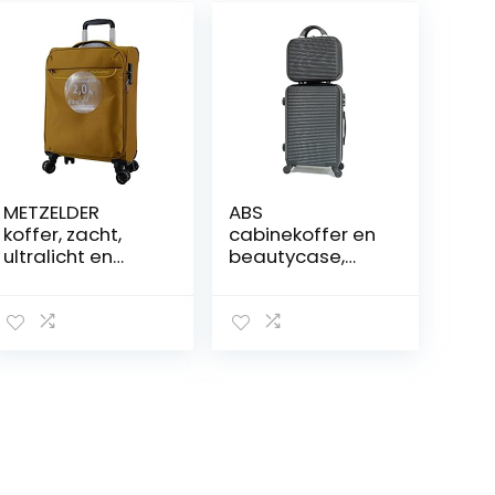
METZELDER
ABS
koffer, zacht,
cabinekoffer en
ultralicht en
beautycase,
grote inhoud,
zwart (5859),
Mosterd/geel
Eén maat
(geel), S_Petite
Taille / Taille
Cabine_55x38x
20cm_43L,
Koffer