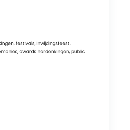
en, festivals, inwijdingsfeest,
emonies, awards herdenkingen, public