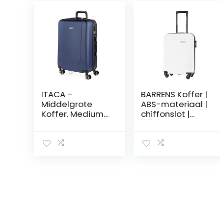
ITACA –
BARRENS Koffer |
Middelgrote
ABS-materiaal |
Koffer. Medium
chiffonslot |
Trolley
flexibele
Reiskoffer van
handgreep | 360
ITACA.
graden wielen |
Lichtgewicht ABS
360 graden
Harde Schaal 4
wielen, wit,
Wielen Cijferslot
Kabine,
71160, Navy-
Handgepäck –
Antraciet Blauw
M