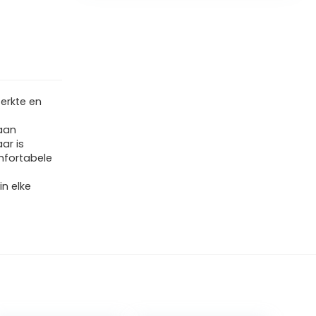
terkte en
laan
ar is
mfortabele
n elke