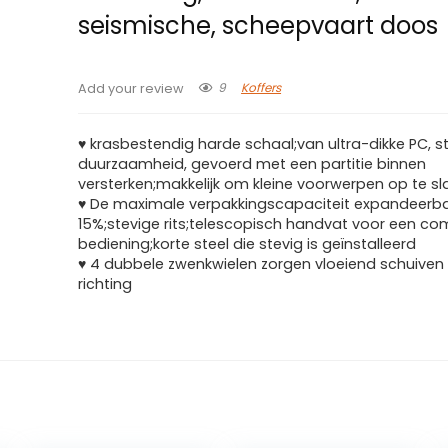
seismische, scheepvaart doos
9
Koffers
Add your review
♥ krasbestendig harde schaal;van ultra-dikke PC, s
duurzaamheid, gevoerd met een partitie binnen
versterken;makkelijk om kleine voorwerpen op te s
♥ De maximale verpakkingscapaciteit expandeerba
15%;stevige rits;telescopisch handvat voor een co
bediening;korte steel die stevig is geïnstalleerd
♥ 4 dubbele zwenkwielen zorgen vloeiend schuiven i
richting