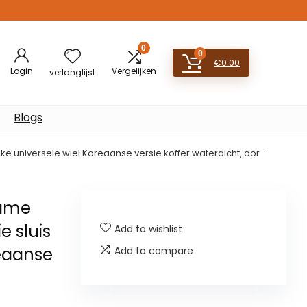
0
0
€
0.00
Login
Vergelijken
verlanglijst
Blogs
ke universele wiel Koreaanse versie koffer waterdicht, oor-
rame
e sluis
Add to wishlist
reaanse
Add to compare