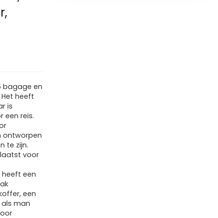
r,
25 bagage en
 Het heeft
r is
r een reis.
or
n ontworpen
te zijn.
laatst voor
 heeft een
zak
offer, een
l als man
voor