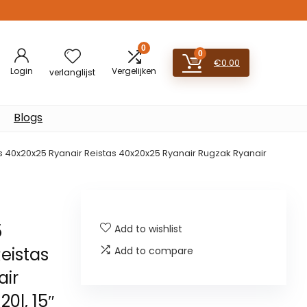
0
0
€
0.00
Login
Vergelijken
verlanglijst
Blogs
0x20x25 Ryanair Reistas 40x20x25 Ryanair Rugzak Ryanair
5
Add to wishlist
eistas
Add to compare
air
0l, 15″