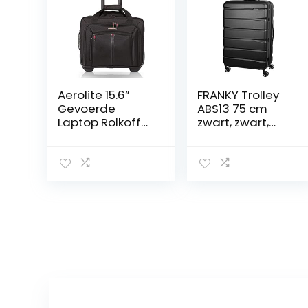
Aerolite 15.6”
FRANKY Trolley
Gevoerde
ABS13 75 cm
Laptop Rolkoffer
zwart, zwart,
Cabine
Large
Handbagage
Zakelijke Tas –
Goedgekeurd
voor Ryanair,
Easyjet, BA &
KLM, 2 Jaar
Garantie,
(Zwart)