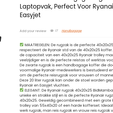
Laptopvak, Perfect Voor Ryanai
Easyjet
17
Handbagage
Add your review
MAATREGELEN: De rugzak is de perfecte 40x20x
respecteert de Ryanair std van de 40x20x25 koffer.
de capaciteit van een 40x20x25 Ryanair trolley maa
veelzijdiger en is de perfecte reistas of werktas voo
De zwarte rugzak is een handbagage koffer die do
voormalige Ryanair-medewerkers is bestudeerd e
om de perfecte reisrugzak voor vrouwen of mannen 
Deze 20 liter rugzak kan onder de stoel worden gep
Ryanair en Easyjet vluchten.
ELEGANT: De Ryanair rugzak 40x20x25 BidMamba
unieke en strakke stijl en is de perfecte Ryanair rug
40x20x25. Geweldig gecombineerd met een grote k
trolley van 55x40x20 of een harde kofferset. Ideaa
werk rugzak, man reis rugzak en vrouw reis rugzak 