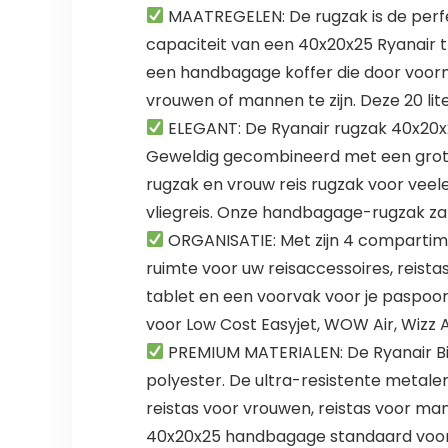
MAATREGELEN: De rugzak is de perfe
capaciteit van een 40x20x25 Ryanair tro
een handbagage koffer die door voor
vrouwen of mannen te zijn. Deze 20 lit
ELEGANT: De Ryanair rugzak 40x20x2
Geweldig gecombineerd met een grote k
rugzak en vrouw reis rugzak voor veele
vliegreis. Onze handbagage-rugzak zal 
ORGANISATIE: Met zijn 4 compartimen
ruimte voor uw reisaccessoires, reistas
tablet en een voorvak voor je paspoor
voor Low Cost Easyjet, WOW Air, Wizz A
PREMIUM MATERIALEN: De Ryanair B
polyester. De ultra-resistente metale
reistas voor vrouwen, reistas voor man
40x20x25 handbagage standaard voor p