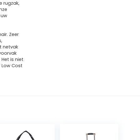
e rugzak,
Onze
 uw
air. Zeer
,
ot netvak
 voorvak
et is niet
r Low Cost