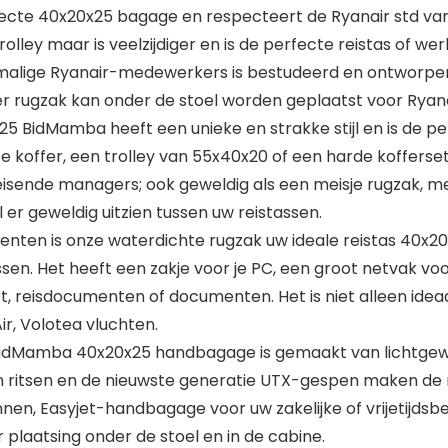
cte 40x20x25 bagage en respecteert de Ryanair std van 
lley maar is veelzijdiger en is de perfecte reistas of wer
malige Ryanair-medewerkers is bestudeerd en ontworpen
er rugzak kan onder de stoel worden geplaatst voor Ryana
5 BidMamba heeft een unieke en strakke stijl en is de pe
offer, een trolley van 55x40x20 of een harde kofferset.
isende managers; ook geweldig als een meisje rugzak, mei
er geweldig uitzien tussen uw reistassen.
ten is onze waterdichte rugzak uw ideale reistas 40x20x
sen. Het heeft een zakje voor je PC, een groot netvak voor
t, reisdocumenten of documenten. Het is niet alleen idea
ir, Volotea vluchten.
idMamba 40x20x25 handbagage is gemaakt van lichtgew
n ritsen en de nieuwste generatie UTX-gespen maken de r
nen, Easyjet-handbagage voor uw zakelijke of vrijetijdsb
laatsing onder de stoel en in de cabine.