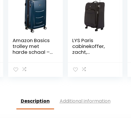
Amazon Basics
LYS Paris
trolley met
cabinekoffer,
harde schaal –
zacht,
68 cm,
uittrekbaar,
marineblauw
zwart., Valise
Cabine Souple
Extensible,
Koffer
Description
Additional information