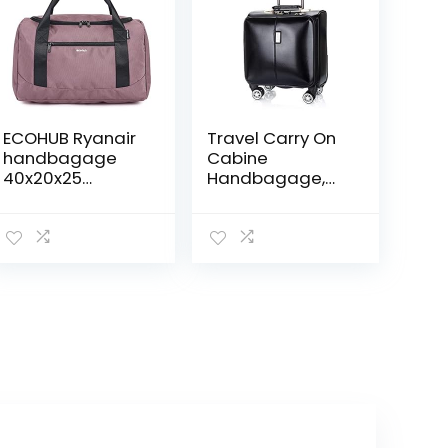
ECOHUB Ryanair
Travel Carry On
handbagage
Cabine
40x20x25
Handbagage,
Onder-stoel
Trolley Koffer
cabine tas
met 4 wielen 16
Reizen
“40x25x41 cm
handbagage
FENGMING (kleur:
tas Holdall Tas
ZWART, Maat:
Draagtas
18”)
Overnachting
voor vrouwen en
mannen
Gerecycleerd
PET Eco
Vriendschappelij
k(Donkerroze)