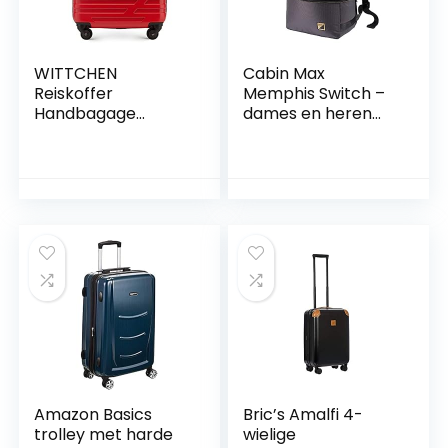
WITTCHEN
Cabin Max
Reiskoffer
Memphis Switch –
Handbagage
dames en heren
Cabinebagage
vliegtuig-onderzitje,
Rolkoffer Harde
handbagagetas,
schaal van ABS
hybride reistas met
met 4 draaiwielen
rugzakfunctie,
Cijferslot
ideale tas voor
Telescopisch
Easyjet, Ryanair
handvat A-Line II
handbagage, 18/30
Maat S Rood
l, grijs, handbagage
Amazon Basics
Bric’s Amalfi 4-
trolley met harde
wielige