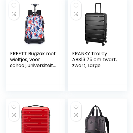
FREETT Rugzak met
FRANKY Trolley
wieltjes, voor
ABS13 75 cm zwart,
school, universiteit,
zwart, Large
reizen,
multifunctionele
reisrugzak,
trolleyrugzak,
waterdicht, hoge
capaciteit 66 cm