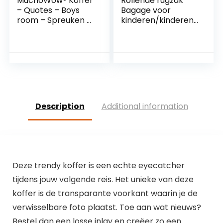
MuchoWow® Koffer
Rollende rugzak
– Quotes – Boys
Bagage voor
room – Spreuken –
kinderen/kinderen
Jongens – Kind –
Handbagage
Past binnen
Trolley Rugzak
55x40x20 cm en
Koffer met groot
55x35x25 cm –
wiel, lichtgewicht
Handbagage –
waterdichte nylon
Trolley –
bagage voor
Fotokoffer – Cabin
kinderen Jongens
Size – Print
Meisjes Leerlingen
Description
Additional information
Basisschoolleerling
en Sc
Deze trendy koffer is een echte eyecatcher
tijdens jouw volgende reis. Het unieke van deze
koffer is de transparante voorkant waarin je de
verwisselbare foto plaatst. Toe aan wat nieuws?
Bestel dan een losse inlay en creëer zo een