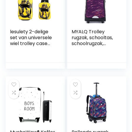
lesulety 2-delige
MYALQ Trolley
set van universele
rugzak, schooltas,
wiel trolley case
schoolrugzak,
schooltas 3D
reiskoffer,
stereo cartoon
kinderbagage,
racing trolley case
waterafstotend,
kinderen trolley
multicolor, 50 x 30 x
koffer cartoon
25 cm, 45L
koffer schooltas
gift jongen meisje
reizen lichtgewicht,
geel