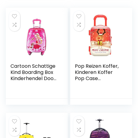
Cartoon Schattige
Pop Reizen Koffer,
Kind Boarding Box
Kinderen Koffer
Kinderhendel Doos
Pop Case
18 inch Barbie.
Opbergdoos Mini
Bagage Box Baby
Koffer Speelgoed
Leuke Plastic
Rolling Koffer Kerst
Snoep Doos
Simulatie Bagage
Box Trolley Box