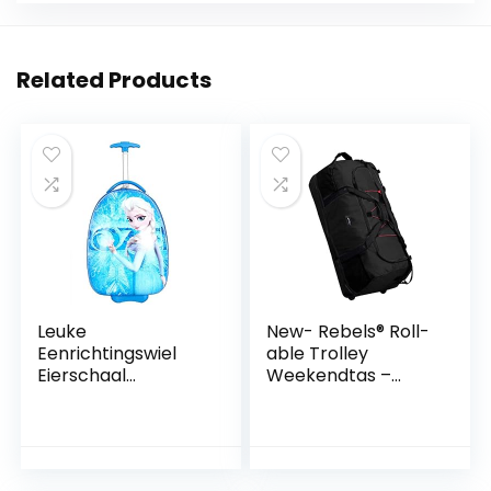
Related Products
Leuke
New- Rebels® Roll-
Eenrichtingswiel
able Trolley
Eierschaal
Weekendtas –
Schooljongen Zak
Reistas -Sporttas –
16 inch Blauw ijs
80 Cm – Zwart