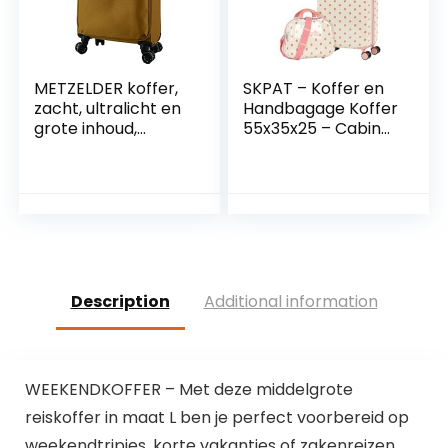
METZELDER koffer,
SKPAT – Koffer en
zacht, ultralicht en
Handbagage Koffer
grote inhoud,
55x35x25 – Cabin
Mosterd/geel
Luggage, Carry On
(geel), S_Petite
Suitcase, Cabin
Taille / Taille
Suitcase.
Cabine_55x38x20c
Combinatie
m_43L, Koffer
Hangslot 132350B,
Beige
Description
Additional information
WEEKENDKOFFER – Met deze middelgrote
reiskoffer in maat L ben je perfect voorbereid op
weekendtripjes, korte vakanties of zakenreizen.